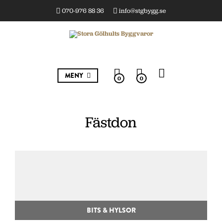
070-976 88 36
info@stgbygg.se
MENY
0
0
Fästdon
BITS & HYLSOR