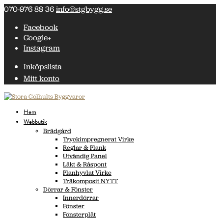
070-976 88 36
info@stgbygg.se
Facebook
Google+
Instagram
Inköpslista
Mitt konto
Hem
Webbutik
Brädgård
Tryckimpregnerat Virke
Reglar & Plank
Utvändig Panel
Läkt & Råspont
Planhyvlat Virke
Träkomposit NYTT
Dörrar & Fönster
Innerdörrar
Fönster
Fönsterplåt