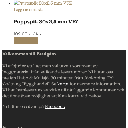
Lägg i inköpslista
Pappspik 30x2,5 mm VFZ
109,00 kr
/ frp
Välj alternativ
Välkommen till Brädgårn
Vi erbjuder ett litet men väl utvalt sortiment av
byggmaterial från välkända leverantörer. Ni hittar oss
mellan Habo & Mullsjö, 30 minuter från Jönköping. Följ
skyltning “Bygghandel”. Se
karta
för närmare information.
Vi har hemleverans av virke till närliggande kommuner och
det finns även möjlighet att låna kärra vid behov.
Ni hittar oss även på
Facebook