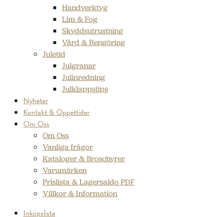
Handverktyg
Lim & Fog
Skyddsutrustning
Vård & Rengöring
Juletid
Julgranar
Julinredning
Julklappstips
Nyheter
Kontakt & Öppettider
Om Oss
Om Oss
Vanliga frågor
Kataloger & Broschyrer
Varumärken
Prislista & Lagersaldo PDF
Villkor & Information
Inköpslista