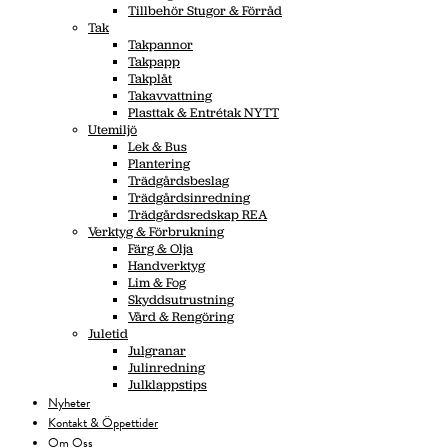
Tillbehör Stugor & Förråd
Tak
Takpannor
Takpapp
Takplåt
Takavvattning
Plasttak & Entrétak NYTT
Utemiljö
Lek & Bus
Plantering
Trädgårdsbeslag
Trädgårdsinredning
Trädgårdsredskap REA
Verktyg & Förbrukning
Färg & Olja
Handverktyg
Lim & Fog
Skyddsutrustning
Vård & Rengöring
Juletid
Julgranar
Julinredning
Julklappstips
Nyheter
Kontakt & Öppettider
Om Oss