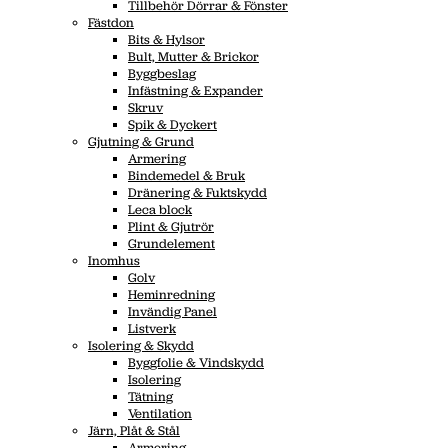
Tillbehör Dörrar & Fönster
Fästdon
Bits & Hylsor
Bult, Mutter & Brickor
Byggbeslag
Infästning & Expander
Skruv
Spik & Dyckert
Gjutning & Grund
Armering
Bindemedel & Bruk
Dränering & Fuktskydd
Leca block
Plint & Gjutrör
Grundelement
Inomhus
Golv
Heminredning
Invändig Panel
Listverk
Isolering & Skydd
Byggfolie & Vindskydd
Isolering
Tätning
Ventilation
Järn, Plåt & Stål
Armering