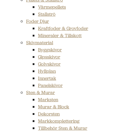
Värmepellets
Stallströ
Foder Djur
Kraftfoder & Grovfoder
Mineraler & Tillskott
Skivmaterial
Byggskivor
Gipsskivor
Golvskivor
Hyllplan
Innertak
Panelskivor
Sten & Murar
Marksten
Murar & Block
Dekorsten
Markkomplettering
Tillbehör Sten & Murar