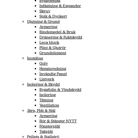
Byggbeslag
Infästning & Expander
Skruv
Spik & Dyckert
Gjutning & Grund
Armering
Bindemedel & Bruk
Dränering & Fuktskydd
Leca block
Plint & Gjutrör
Grundelement
Inomhus
Golv
Heminredning
Invändig Panel
Listverk
Isolering & Skydd
Byggfolie & Vindskydd
Isolering
Tätning
Ventilation
Järn, Plåt & Stål
Armering
Rör & Stänger NYTT
Fönsterplåt
Takplåt
Pellets & Stallströ