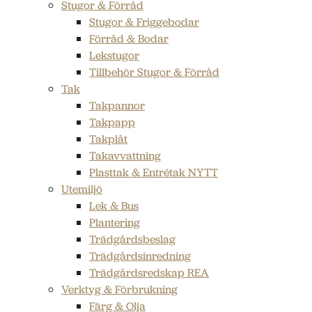
Stugor & Förråd
Stugor & Friggebodar
Förråd & Bodar
Lekstugor
Tillbehör Stugor & Förråd
Tak
Takpannor
Takpapp
Takplåt
Takavvattning
Plasttak & Entrétak NYTT
Utemiljö
Lek & Bus
Plantering
Trädgårdsbeslag
Trädgårdsinredning
Trädgårdsredskap REA
Verktyg & Förbrukning
Färg & Olja