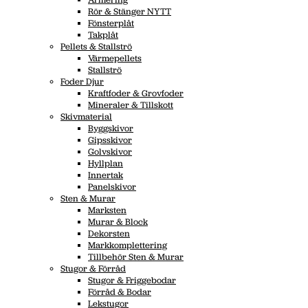
Rör & Stänger NYTT
Fönsterplåt
Takplåt
Pellets & Stallströ
Värmepellets
Stallströ
Foder Djur
Kraftfoder & Grovfoder
Mineraler & Tillskott
Skivmaterial
Byggskivor
Gipsskivor
Golvskivor
Hyllplan
Innertak
Panelskivor
Sten & Murar
Marksten
Murar & Block
Dekorsten
Markkomplettering
Tillbehör Sten & Murar
Stugor & Förråd
Stugor & Friggebodar
Förråd & Bodar
Lekstugor