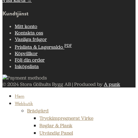
Visa karta →
Kundtjänst
Mitt konto
Kontakta oss
Vanliga frågor
PDF
Prislista & Lagersaldo
Köpvillkor
Följ din order
Inköpslista
© 2024 Stora Gölhults Bygg AB | Produced by
A punk
Hem
Webbutik
Brädgård
Tryckimpregnerat Virke
Reglar & Plank
Utvändig Panel