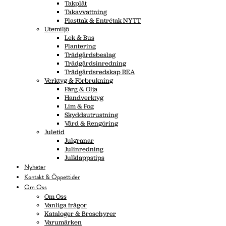
Takplåt
Takavvattning
Plasttak & Entrétak NYTT
Utemiljö
Lek & Bus
Plantering
Trädgårdsbeslag
Trädgårdsinredning
Trädgårdsredskap REA
Verktyg & Förbrukning
Färg & Olja
Handverktyg
Lim & Fog
Skyddsutrustning
Vård & Rengöring
Juletid
Julgranar
Julinredning
Julklappstips
Nyheter
Kontakt & Öppettider
Om Oss
Om Oss
Vanliga frågor
Kataloger & Broschyrer
Varumärken