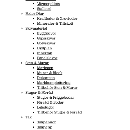
Värmepellets
Stallströ
Foder Djur
Kraftfoder & Grovfoder
Mineraler & Tillskott
Skivmaterial
Byggskivor
Gipsskivor
Golvskivor
Hyllplan
Innertak
Panelskivor
Sten & Murar
Marksten
Murar & Block
Dekorsten
Markkomplettering
Tillbehör Sten & Murar
Stugor & Förråd
Stugor & Friggebodar
Förråd & Bodar
Lekstugor
Tillbehör Stugor & Förråd
Tak
Takpannor
Takpapp