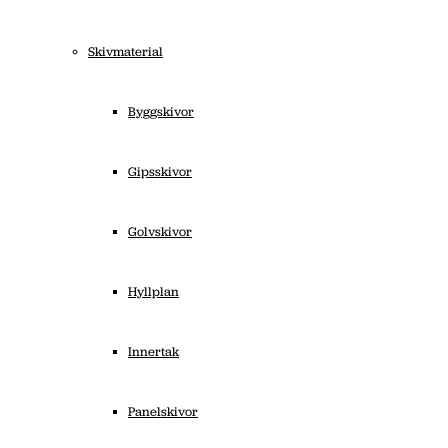
Skivmaterial
Byggskivor
Gipsskivor
Golvskivor
Hyllplan
Innertak
Panelskivor