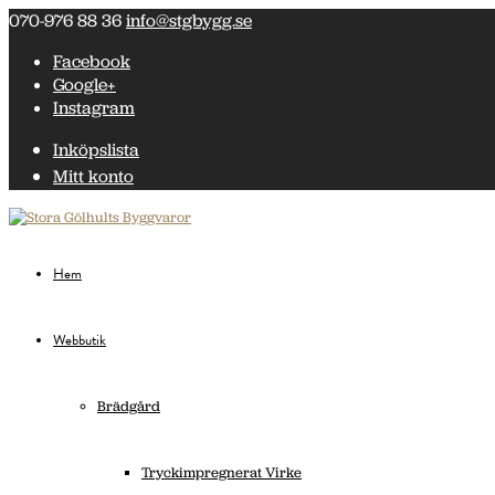
070-976 88 36
info@stgbygg.se
Facebook
Google+
Instagram
Inköpslista
Mitt konto
Hem
Webbutik
Brädgård
Tryckimpregnerat Virke