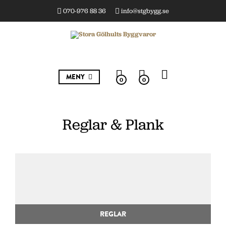
070-976 88 36
info@stgbygg.se
MENY
0
0
Reglar & Plank
REGLAR