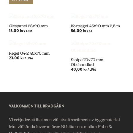
Glespanel 28x70 mm
Kortregel 45x70 mm 2,5 m
15,00 kr
56,00 kr
/ LPM
/ ST
LÄGG I VARUKORG
LÄGG I VARUKORG
Regel G4-2 45x70 mm
23,00 kr
/ LPM
Stolpe 70x70 mm
Obehandlad
40,00 kr
LÄGG I VARUKORG
/ LPM
LÄGG I VARUKORG
VÄLKOMMEN TILL BRÄDGÅRN
Vi erbjuder ett litet men väl utvalt sortiment av byggmaterial
från välkända leverantörer. Ni hittar oss mellan Habo &