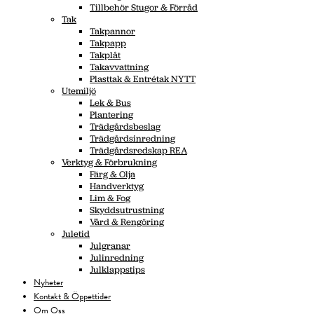
Tillbehör Stugor & Förråd
Tak
Takpannor
Takpapp
Takplåt
Takavvattning
Plasttak & Entrétak NYTT
Utemiljö
Lek & Bus
Plantering
Trädgårdsbeslag
Trädgårdsinredning
Trädgårdsredskap REA
Verktyg & Förbrukning
Färg & Olja
Handverktyg
Lim & Fog
Skyddsutrustning
Vård & Rengöring
Juletid
Julgranar
Julinredning
Julklappstips
Nyheter
Kontakt & Öppettider
Om Oss