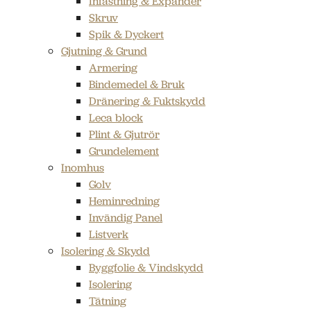
Infästning & Expander
Skruv
Spik & Dyckert
Gjutning & Grund
Armering
Bindemedel & Bruk
Dränering & Fuktskydd
Leca block
Plint & Gjutrör
Grundelement
Inomhus
Golv
Heminredning
Invändig Panel
Listverk
Isolering & Skydd
Byggfolie & Vindskydd
Isolering
Tätning