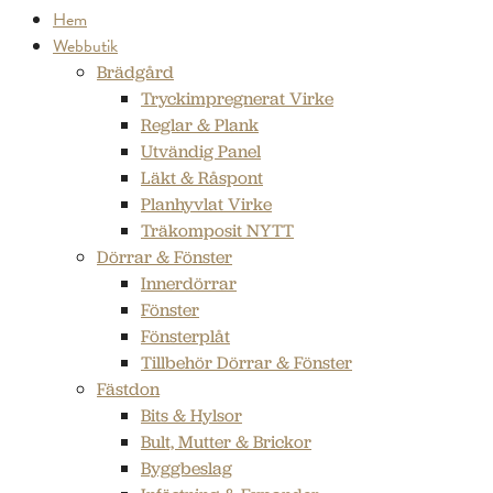
Hem
Webbutik
Brädgård
Tryckimpregnerat Virke
Reglar & Plank
Utvändig Panel
Läkt & Råspont
Planhyvlat Virke
Träkomposit NYTT
Dörrar & Fönster
Innerdörrar
Fönster
Fönsterplåt
Tillbehör Dörrar & Fönster
Fästdon
Bits & Hylsor
Bult, Mutter & Brickor
Byggbeslag