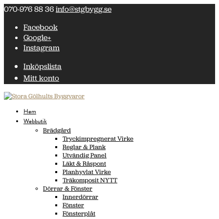
070-976 88 36
info@stgbygg.se
Facebook
Google+
Instagram
Inköpslista
Mitt konto
Hem
Webbutik
Brädgård
Tryckimpregnerat Virke
Reglar & Plank
Utvändig Panel
Läkt & Råspont
Planhyvlat Virke
Träkomposit NYTT
Dörrar & Fönster
Innerdörrar
Fönster
Fönsterplåt