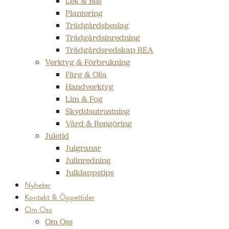
Lek & Bus
Plantering
Trädgårdsbeslag
Trädgårdsinredning
Trädgårdsredskap REA
Verktyg & Förbrukning
Färg & Olja
Handverktyg
Lim & Fog
Skyddsutrustning
Vård & Rengöring
Juletid
Julgranar
Julinredning
Julklappstips
Nyheter
Kontakt & Öppettider
Om Oss
Om Oss