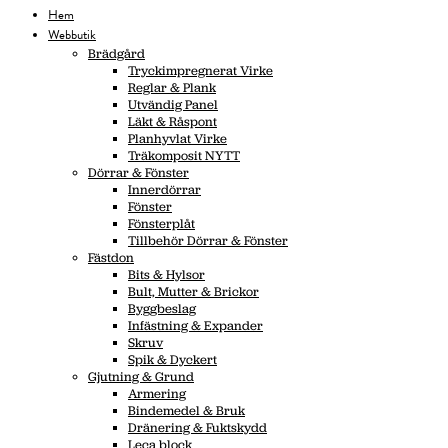
Hem
Webbutik
Brädgård
Tryckimpregnerat Virke
Reglar & Plank
Utvändig Panel
Läkt & Råspont
Planhyvlat Virke
Träkomposit NYTT
Dörrar & Fönster
Innerdörrar
Fönster
Fönsterplåt
Tillbehör Dörrar & Fönster
Fästdon
Bits & Hylsor
Bult, Mutter & Brickor
Byggbeslag
Infästning & Expander
Skruv
Spik & Dyckert
Gjutning & Grund
Armering
Bindemedel & Bruk
Dränering & Fuktskydd
Leca block