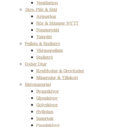
Ventilation
Järn, Plåt & Stål
Armering
Rör & Stänger NYTT
Fönsterplåt
Takplåt
Pellets & Stallströ
Värmepellets
Stallströ
Foder Djur
Kraftfoder & Grovfoder
Mineraler & Tillskott
Skivmaterial
Byggskivor
Gipsskivor
Golvskivor
Hyllplan
Innertak
Panelskivor