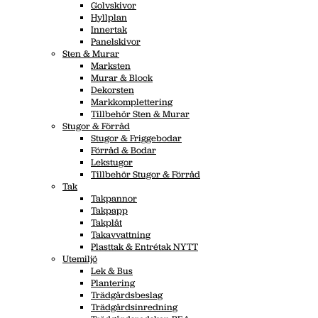
Golvskivor
Hyllplan
Innertak
Panelskivor
Sten & Murar
Marksten
Murar & Block
Dekorsten
Markkomplettering
Tillbehör Sten & Murar
Stugor & Förråd
Stugor & Friggebodar
Förråd & Bodar
Lekstugor
Tillbehör Stugor & Förråd
Tak
Takpannor
Takpapp
Takplåt
Takavvattning
Plasttak & Entrétak NYTT
Utemiljö
Lek & Bus
Plantering
Trädgårdsbeslag
Trädgårdsinredning