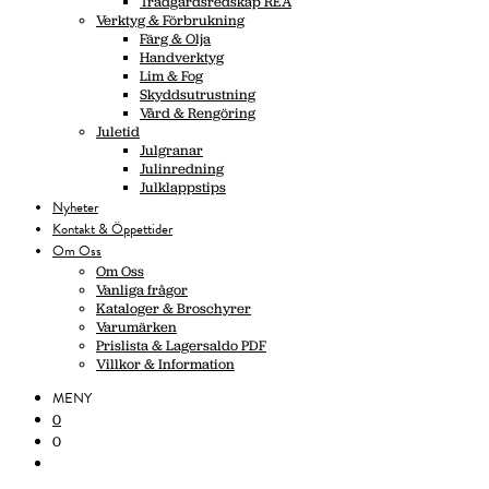
Trädgårdsredskap REA
Verktyg & Förbrukning
Färg & Olja
Handverktyg
Lim & Fog
Skyddsutrustning
Vård & Rengöring
Juletid
Julgranar
Julinredning
Julklappstips
Nyheter
Kontakt & Öppettider
Om Oss
Om Oss
Vanliga frågor
Kataloger & Broschyrer
Varumärken
Prislista & Lagersaldo PDF
Villkor & Information
MENY
0
0