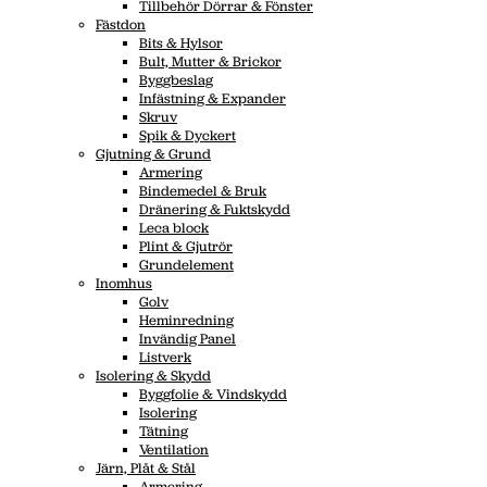
Tillbehör Dörrar & Fönster
Fästdon
Bits & Hylsor
Bult, Mutter & Brickor
Byggbeslag
Infästning & Expander
Skruv
Spik & Dyckert
Gjutning & Grund
Armering
Bindemedel & Bruk
Dränering & Fuktskydd
Leca block
Plint & Gjutrör
Grundelement
Inomhus
Golv
Heminredning
Invändig Panel
Listverk
Isolering & Skydd
Byggfolie & Vindskydd
Isolering
Tätning
Ventilation
Järn, Plåt & Stål
Armering