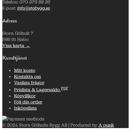
Telefon:
070-976 88 36
E-post:
info@stgbygg.se
Adress
Stora Gölhult 7
566 91 Habo
Visa karta →
Kundtjänst
Mitt konto
Kontakta oss
Vanliga frågor
PDF
Prislista & Lagersaldo
Köpvillkor
Följ din order
Inköpslista
© 2024 Stora Gölhults Bygg AB | Produced by
A punk