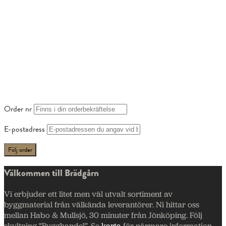
Order nr
E-postadress
Välkommen till Brädgårn
Vi erbjuder ett litet men väl utvalt sortiment av
byggmaterial från välkända leverantörer. Ni hittar oss
mellan Habo & Mullsjö, 30 minuter från Jönköping. Följ
skyltning “Bygghandel”. Se
karta
för närmare information.