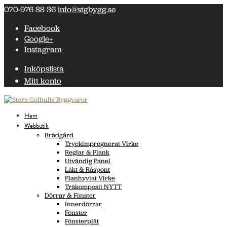
070-976 88 36
info@stgbygg.se
Facebook
Google+
Instagram
Inköpslista
Mitt konto
Hem
Webbutik
Brädgård
Tryckimpregnerat Virke
Reglar & Plank
Utvändig Panel
Läkt & Råspont
Planhyvlat Virke
Träkomposit NYTT
Dörrar & Fönster
Innerdörrar
Fönster
Fönsterplåt