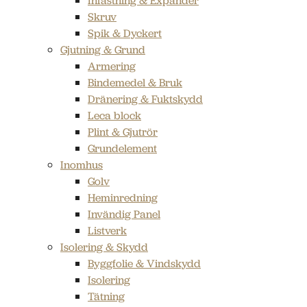
Infästning & Expander
Skruv
Spik & Dyckert
Gjutning & Grund
Armering
Bindemedel & Bruk
Dränering & Fuktskydd
Leca block
Plint & Gjutrör
Grundelement
Inomhus
Golv
Heminredning
Invändig Panel
Listverk
Isolering & Skydd
Byggfolie & Vindskydd
Isolering
Tätning