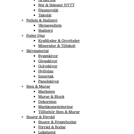
Rör & Stänger NYTT
Fönsterplåt
Takplåt
Pellets & Stallströ
Värmepellets
Stallströ
Foder Djur
Kraftfoder & Grovfoder
Mineraler & Tillskott
Skivmaterial
Byggskivor
Gipsskivor
Golvskivor
Hyllplan
Innertak
Panelskivor
Sten & Murar
Marksten
Murar & Block
Dekorsten
Markkomplettering
Tillbehör Sten & Murar
Stugor & Förråd
Stugor & Friggebodar
Förråd & Bodar
Lekstugor