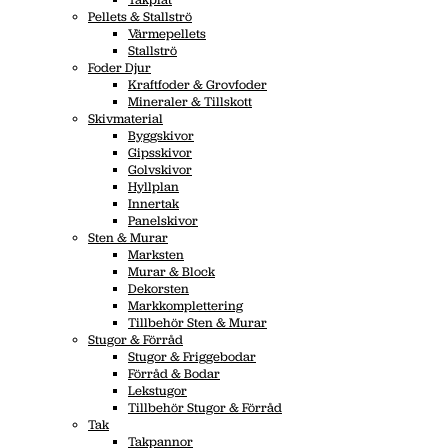
Pellets & Stallströ
Värmepellets
Stallströ
Foder Djur
Kraftfoder & Grovfoder
Mineraler & Tillskott
Skivmaterial
Byggskivor
Gipsskivor
Golvskivor
Hyllplan
Innertak
Panelskivor
Sten & Murar
Marksten
Murar & Block
Dekorsten
Markkomplettering
Tillbehör Sten & Murar
Stugor & Förråd
Stugor & Friggebodar
Förråd & Bodar
Lekstugor
Tillbehör Stugor & Förråd
Tak
Takpannor