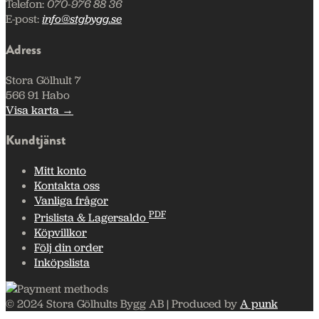
Telefon:
070-976 88 36
E-post:
info@stgbygg.se
Adress
Stora Gölhult 7
566 91 Habo
Visa karta →
Kundtjänst
Mitt konto
Kontakta oss
Vanliga frågor
PDF
Prislista & Lagersaldo
Köpvillkor
Följ din order
Inköpslista
© 2024 Stora Gölhults Bygg AB | Produced by
A punk