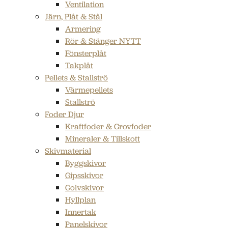
Ventilation
Järn, Plåt & Stål
Armering
Rör & Stänger NYTT
Fönsterplåt
Takplåt
Pellets & Stallströ
Värmepellets
Stallströ
Foder Djur
Kraftfoder & Grovfoder
Mineraler & Tillskott
Skivmaterial
Byggskivor
Gipsskivor
Golvskivor
Hyllplan
Innertak
Panelskivor