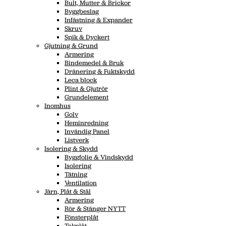
Bult, Mutter & Brickor
Byggbeslag
Infästning & Expander
Skruv
Spik & Dyckert
Gjutning & Grund
Armering
Bindemedel & Bruk
Dränering & Fuktskydd
Leca block
Plint & Gjutrör
Grundelement
Inomhus
Golv
Heminredning
Invändig Panel
Listverk
Isolering & Skydd
Byggfolie & Vindskydd
Isolering
Tätning
Ventilation
Järn, Plåt & Stål
Armering
Rör & Stänger NYTT
Fönsterplåt
Takplåt