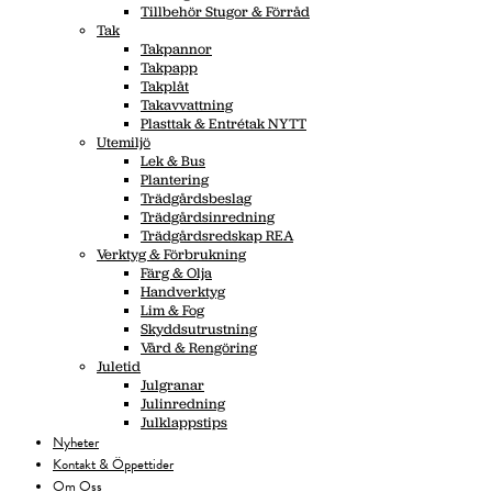
Tillbehör Stugor & Förråd
Tak
Takpannor
Takpapp
Takplåt
Takavvattning
Plasttak & Entrétak NYTT
Utemiljö
Lek & Bus
Plantering
Trädgårdsbeslag
Trädgårdsinredning
Trädgårdsredskap REA
Verktyg & Förbrukning
Färg & Olja
Handverktyg
Lim & Fog
Skyddsutrustning
Vård & Rengöring
Juletid
Julgranar
Julinredning
Julklappstips
Nyheter
Kontakt & Öppettider
Om Oss