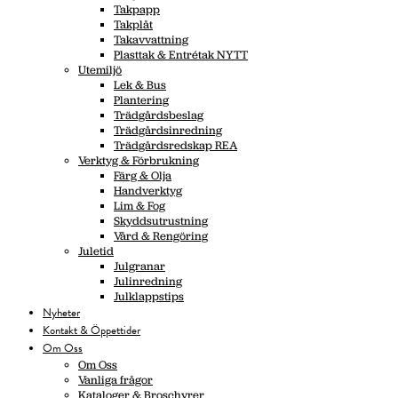
Takpapp
Takplåt
Takavvattning
Plasttak & Entrétak NYTT
Utemiljö
Lek & Bus
Plantering
Trädgårdsbeslag
Trädgårdsinredning
Trädgårdsredskap REA
Verktyg & Förbrukning
Färg & Olja
Handverktyg
Lim & Fog
Skyddsutrustning
Vård & Rengöring
Juletid
Julgranar
Julinredning
Julklappstips
Nyheter
Kontakt & Öppettider
Om Oss
Om Oss
Vanliga frågor
Kataloger & Broschyrer