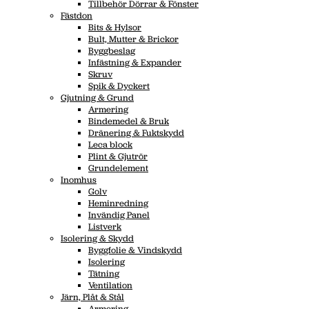
Tillbehör Dörrar & Fönster
Fästdon
Bits & Hylsor
Bult, Mutter & Brickor
Byggbeslag
Infästning & Expander
Skruv
Spik & Dyckert
Gjutning & Grund
Armering
Bindemedel & Bruk
Dränering & Fuktskydd
Leca block
Plint & Gjutrör
Grundelement
Inomhus
Golv
Heminredning
Invändig Panel
Listverk
Isolering & Skydd
Byggfolie & Vindskydd
Isolering
Tätning
Ventilation
Järn, Plåt & Stål
Armering