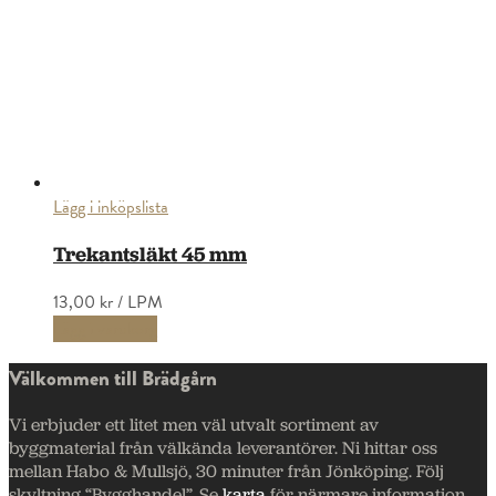
Lägg i inköpslista
Trekantsläkt 45 mm
13,00 kr
/ LPM
Lägg i varukorg
Välkommen till Brädgårn
Vi erbjuder ett litet men väl utvalt sortiment av
byggmaterial från välkända leverantörer. Ni hittar oss
mellan Habo & Mullsjö, 30 minuter från Jönköping. Följ
skyltning “Bygghandel”. Se
karta
för närmare information.