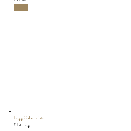
/ LPM
Läs mer
Lägg i inköpslista
Slut i lager