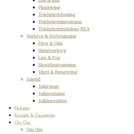
Lek & Bus
Plantering
Trädgårdsbeslag
Trädgårdsinredning
Trädgårdsredskap REA
Verktyg & Förbrukning
Färg & Olja
Handverktyg
Lim & Fog
Skyddsutrustning
Vård & Rengöring
Juletid
Julgranar
Julinredning
Julklappstips
Nyheter
Kontakt & Öppettider
Om Oss
Om Oss