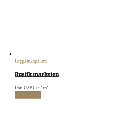
Lägg i inköpslista
Rustik marksten
från
0,00 kr
/ m²
Välj alternativ