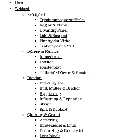
Hem
Webbutik
Brädgård
Tryckimpregnerat Virke
Reglar & Plank
Utvändig Panel
Läkt & Råspont
Planhyvlat Virke
Träkomposit NYTT
Dörrar & Fönster
Innerdörrar
Fönster
Fönsterplåt
Tillbehör Dörrar & Fönster
Fästdon
Bits & Hylsor
Bult, Mutter & Brickor
Byggbeslag
Infästning & Expander
Skruv
Spik & Dyckert
Gjutning & Grund
Armering
Bindemedel & Bruk
Dränering & Fuktskydd
Leca block