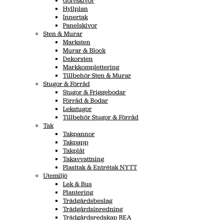
Golvskivor
Hyllplan
Innertak
Panelskivor
Sten & Murar
Marksten
Murar & Block
Dekorsten
Markkomplettering
Tillbehör Sten & Murar
Stugor & Förråd
Stugor & Friggebodar
Förråd & Bodar
Lekstugor
Tillbehör Stugor & Förråd
Tak
Takpannor
Takpapp
Takplåt
Takavvattning
Plasttak & Entrétak NYTT
Utemiljö
Lek & Bus
Plantering
Trädgårdsbeslag
Trädgårdsinredning
Trädgårdsredskap REA