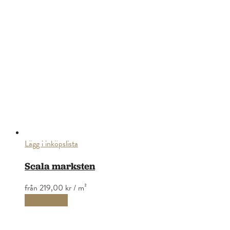
Lägg i inköpslista
Scala marksten
från
219,00 kr
/ m²
Välj alternativ