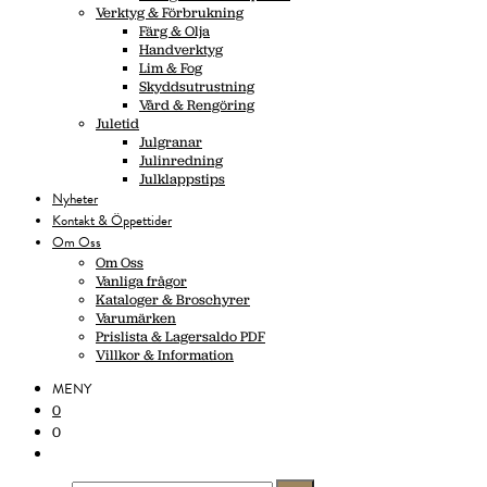
Verktyg & Förbrukning
Färg & Olja
Handverktyg
Lim & Fog
Skyddsutrustning
Vård & Rengöring
Juletid
Julgranar
Julinredning
Julklappstips
Nyheter
Kontakt & Öppettider
Om Oss
Om Oss
Vanliga frågor
Kataloger & Broschyrer
Varumärken
Prislista & Lagersaldo PDF
Villkor & Information
MENY
0
0