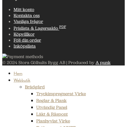
Mitt konto
Kontakta oss
Vanliga frågor
PDF
Prislista & Lagersaldo
Köpvillkor
Följ din order
Inköpslista
© 2024 Stora Gölhults Bygg AB | Produced by
A punk
Hem
Webbutik
Brädgård
Tryckimpregnerat Virke
Reglar & Plank
Utvändig Panel
Läkt & Råspont
Planhyvlat Virke