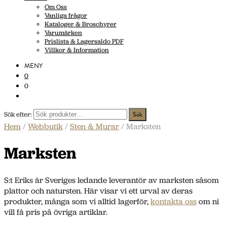
Om Oss
Vanliga frågor
Kataloger & Broschyrer
Varumärken
Prislista & Lagersaldo PDF
Villkor & Information
MENY
0
0
Sök efter:
Hem
/
Webbutik
/
Sten & Murar
/ Marksten
Marksten
S:t Eriks är Sveriges ledande leverantör av marksten såsom
plattor och natursten. Här visar vi ett urval av deras
produkter, många som vi alltid lagerför,
kontakta oss
om ni
vill få pris på övriga artiklar.