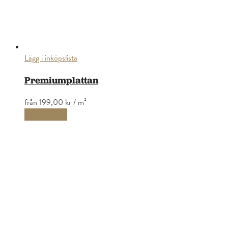
Lägg i inköpslista
Premiumplattan
från
199,00 kr
/ m²
Välj alternativ