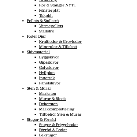
Rör & Stänger NYTT
Fönsterplåt
Takplåt
Pellets & Stallströ
Värmepellets
Stallströ
Foder Djur
Kraftfoder & Grovfoder
Mineraler & Tillskott
Skivmaterial
Byggskivor
Gipsskivor
Golvskivor
Hyllplan
Innertak
Panelskivor
Sten & Murar
Marksten
Murar & Block
Dekorsten
Markkomplettering
Tillbehör Sten & Murar
Stugor & Förråd
Stugor & Friggebodar
Förråd & Bodar
Lekstugor