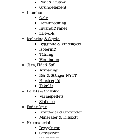
Plint & Gjutrör
Grundelement
Inomhus
Golv
Heminredning
Invändig Panel
Listverk
Isolering & Skydd
Byggfolie & Vindskydd
Isolering
Tätning
Ventilation
Järn, Plåt & Stål
Armering
Rör & Stänger NYTT
Fönsterplåt
Takplåt
Pellets & Stallströ
Värmepellets
Stallströ
Foder Djur
Kraftfoder & Grovfoder
Mineraler & Tillskott
Skivmaterial
Byggskivor
Gipsskivor