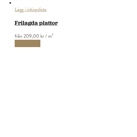
Lägg i inköpslista
Frilagda plattor
från
209,00 kr
/ m²
Välj alternativ