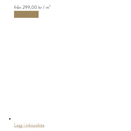
från
299,00 kr
/ m²
Välj alternativ
Lägg i inköpslista