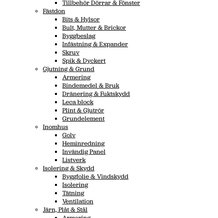
Tillbehör Dörrar & Fönster
Fästdon
Bits & Hylsor
Bult, Mutter & Brickor
Byggbeslag
Infästning & Expander
Skruv
Spik & Dyckert
Gjutning & Grund
Armering
Bindemedel & Bruk
Dränering & Fuktskydd
Leca block
Plint & Gjutrör
Grundelement
Inomhus
Golv
Heminredning
Invändig Panel
Listverk
Isolering & Skydd
Byggfolie & Vindskydd
Isolering
Tätning
Ventilation
Järn, Plåt & Stål
Armering