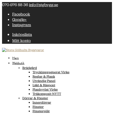
070-976 88 36
info@stgbygg.se
Facebook
Google+
Instagram
Inköpslista
Mitt konto
Hem
Webbutik
Brädgård
Tryckimpregnerat Virke
Reglar & Plank
Utvändig Panel
Läkt & Råspont
Planhyvlat Virke
Träkomposit NYTT
Dörrar & Fönster
Innerdörrar
Fönster
Fönsterplåt