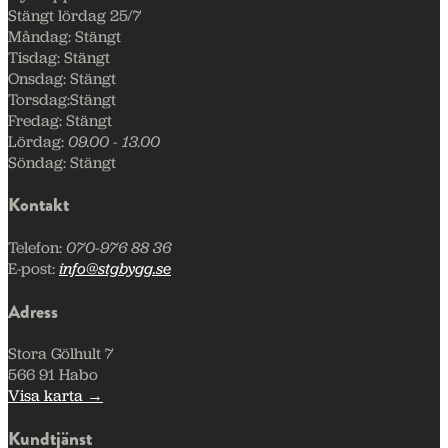
Stängt lördag 25/7
Måndag:
Stängt
Tisdag:
Stängt
Onsdag:
Stängt
Torsdag:
Stängt
Fredag:
Stängt
Lördag:
09.00 - 13.00
Söndag:
Stängt
Kontakt
Telefon:
070-976 88 36
E-post:
info@stgbygg.se
Adress
Stora Gölhult 7
566 91 Habo
Visa karta →
Kundtjänst