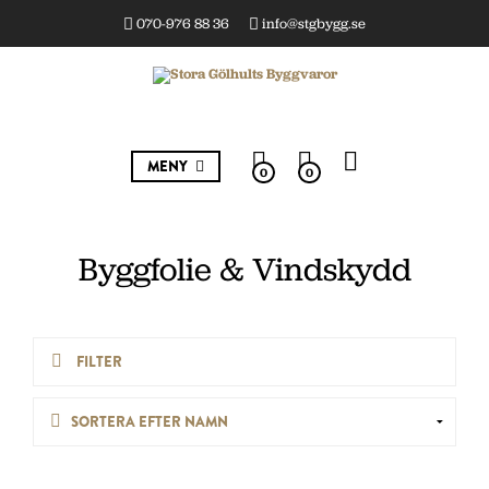
070-976 88 36
info@stgbygg.se
MENY
0
0
Byggfolie & Vindskydd
FILTER