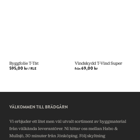
Byggfolie T-Tät
Vindskydd T-Vind Super
595,00 kr
69,00 kr
/ RLE
från
VÄLJ ALTERNATIV
VÄLJ ALTERNATIV
VÄLKOMMEN TILL BRÄDGÅRN
Vi erbjuder ett litet men väl utvalt sortiment av byggmaterial
från välkända leverantörer. Ni hittar oss mellan Habo &
Mullsjö, 30 minuter från Jönköping. Följ skyltning