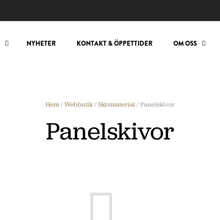
NYHETER
KONTAKT & ÖPPETTIDER
OM OSS
Hem
/
Webbutik
/
Skivmaterial
/ Panelskivor
Panelskivor