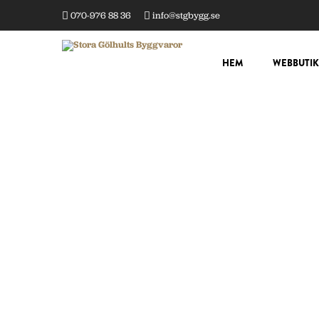
070-976 88 36
info@stgbygg.se
HEM
WEBBUTIK