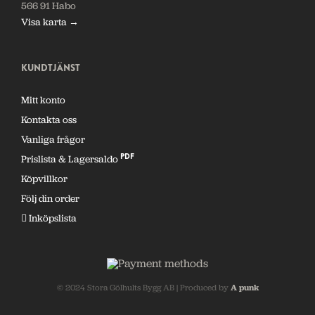
566 91 Habo
Visa karta →
KUNDTJÄNST
Mitt konto
Kontakta oss
Vanliga frågor
PDF
Prislista & Lagersaldo
Köpvillkor
Följ din order
Inköpslista
© 2024 Stora Gölhults Bygg AB | Produced by
A punk