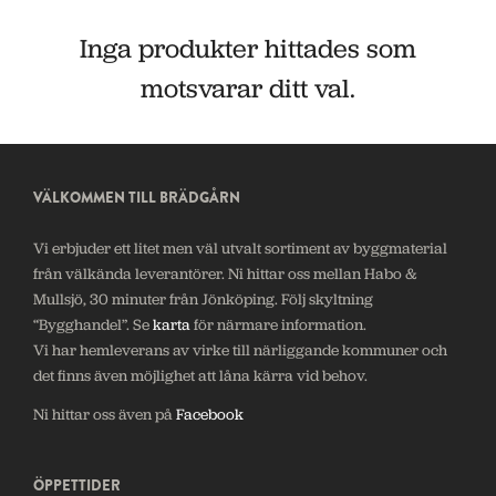
Inga produkter hittades som
motsvarar ditt val.
VÄLKOMMEN TILL BRÄDGÅRN
Vi erbjuder ett litet men väl utvalt sortiment av byggmaterial
från välkända leverantörer. Ni hittar oss mellan Habo &
Mullsjö, 30 minuter från Jönköping. Följ skyltning
“Bygghandel”. Se
karta
för närmare information.
Vi har hemleverans av virke till närliggande kommuner och
det finns även möjlighet att låna kärra vid behov.
Ni hittar oss även på
Facebook
ÖPPETTIDER