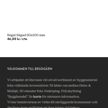
Regel Sågad 50x100 mm
46,00 kr
/ LPM
LÄGG I VARUKORG
VÄLKOMMEN TILL BRÄDGÅRN
Vi erbjuder ett litet men väl utvalt sortiment av byggmaterial
från välkända leverantörer. Ni hittar oss mellan Habo &
Mullsjö, 30 minuter från Jönköping. Följ skyltning
“Bygghandel”. Se
karta
för närmare information.
Vi har hemleverans av virke till närliggande kommuner och
det finns även möjlighet att låna kärra vid behov.