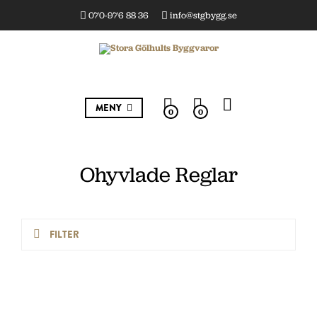
070-976 88 36
info@stgbygg.se
MENY
0
0
Ohyvlade Reglar
FILTER