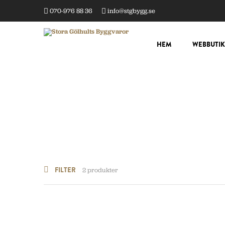
070-976 88 36
info@stgbygg.se
HEM
WEBBUTIK
FILTER
2 produkter