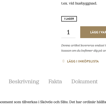
t.ex. vid husbyggnad.
I LAGER
LÄGG I V
Denna artikel levereras endast ti
kassan om du befinner dig på a
LÄGG I INKÖPSLISTA
Beskrivning
Fakta
Dokument
ement som tillverkas i Skövde och Slite. Det har ordinär hållf