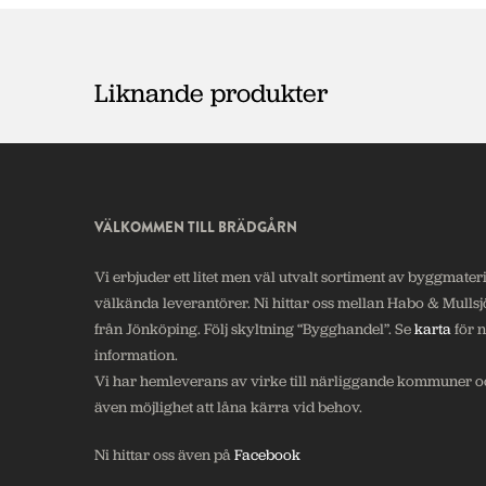
Liknande produkter
VÄLKOMMEN TILL BRÄDGÅRN
Vi erbjuder ett litet men väl utvalt sortiment av byggmateri
välkända leverantörer. Ni hittar oss mellan Habo & Mullsj
från Jönköping. Följ skyltning “Bygghandel”. Se
karta
för 
information.
Vi har hemleverans av virke till närliggande kommuner oc
även möjlighet att låna kärra vid behov.
Ni hittar oss även på
Facebook