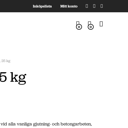
Inköpslista
Mitt konto
0
0
 25 kg
5 kg
d alla vanliga gjutning- och betongarbeten,