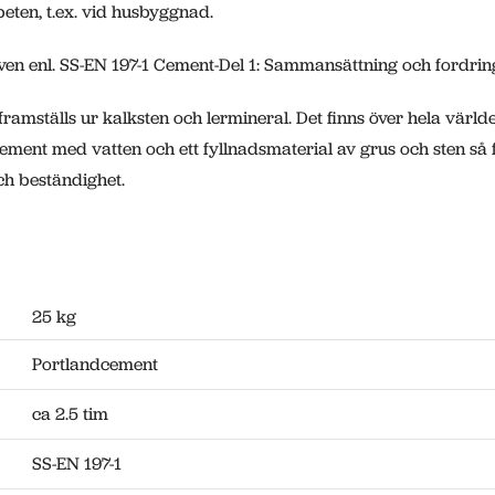
beten, t.ex. vid husbyggnad.
en enl. SS-EN 197-1 Cement-Del 1: Sammansättning och fordrin
framställs ur kalksten och lermineral. Det finns över hela värl
ment med vatten och ett fyllnadsmaterial av grus och sten så 
ch beständighet.
25 kg
Portlandcement
ca 2.5 tim
SS-EN 197-1