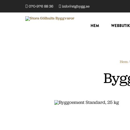
070-976 88 36
info@stgbygg.se
HEM
WEBBUTIK
Hem
Byg