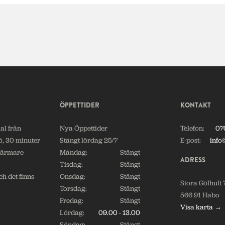
ÖPPETTIDER
KONTAKT
al från
Nya Öppettider
Telefon:
07
ö, 30 minuter
Stängt lördag 25/7
E-post:
info
närmare
Måndag:
Stängt
ADRESS
Tisdag:
Stängt
h det finns
Onsdag:
Stängt
Stora Gölhult 
Torsdag:
Stängt
566 91 Habo
Fredag:
Stängt
Visa karta →
Lördag:
09.00 - 13.00
Söndag:
Stängt