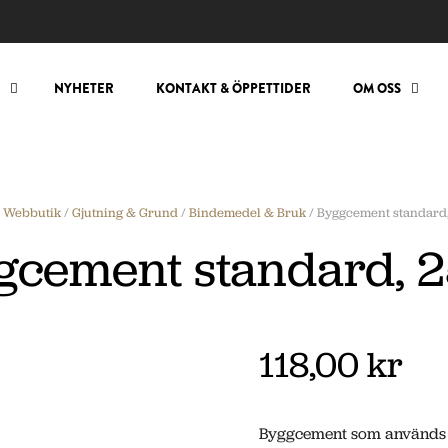
NYHETER
KONTAKT & ÖPPETTIDER
OM OSS
/
Webbutik
/
Gjutning & Grund
/
Bindemedel & Bruk
/ Byggcement standard,
gcement standard, 2
118,00 kr
Byggcement som används vi