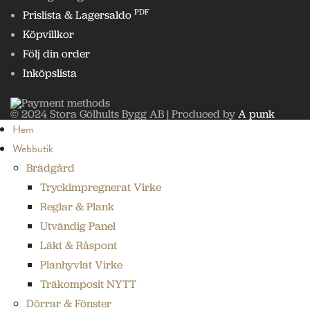
PDF
Prislista & Lagersaldo
Köpvillkor
Följ din order
Inköpslista
© 2024 Stora Gölhults Bygg AB | Produced by
A punk
Hem
Webbutik
Brädgård
Tryckimpregnerat Virke
Reglar & Plank
Utvändig Panel
Läkt & Råspont
Planhyvlat Virke
Träkomposit NYTT
Dörrar & Fönster