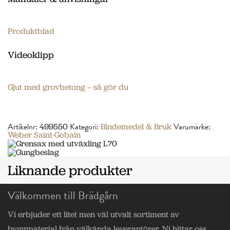
Produktblad
Videoklipp
Gjut med grovbetong – så gör du
Artikelnr:
Kategori:
Varumärke:
499550
Bindemedel & Bruk
Weber Saint-Gobain
Liknande produkter
Välkommen till Brädgårn
Vi erbjuder ett litet men väl utvalt sortiment av
byggmaterial från välkända leverantörer. Ni hittar oss