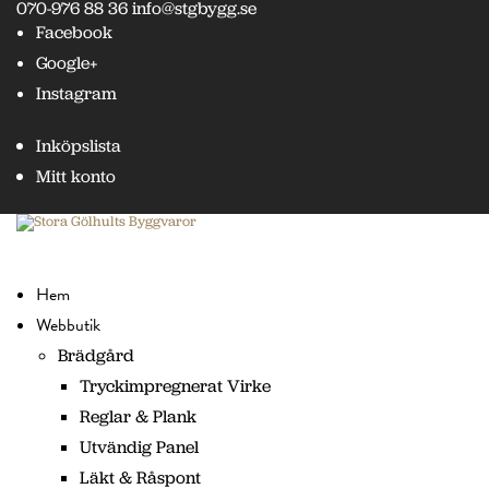
070-976 88 36
info@stgbygg.se
Facebook
Google+
Instagram
Inköpslista
Mitt konto
Hem
Webbutik
Brädgård
Tryckimpregnerat Virke
Reglar & Plank
Utvändig Panel
Läkt & Råspont