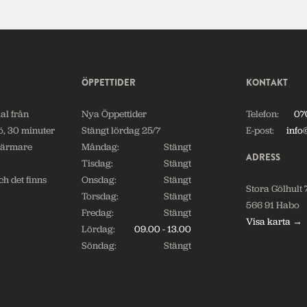
ÖPPETTIDER
KONTAKT
al från
Nya Öppettider
Telefon:
07
ö, 30 minuter
Stängt lördag 25/7
E-post:
info
närmare
Måndag:
Stängt
ADRESS
Tisdag:
Stängt
h det finns
Onsdag:
Stängt
Stora Gölhult 
Torsdag:
Stängt
566 91 Habo
Fredag:
Stängt
Visa karta →
Lördag:
09.00 - 13.00
Söndag:
Stängt