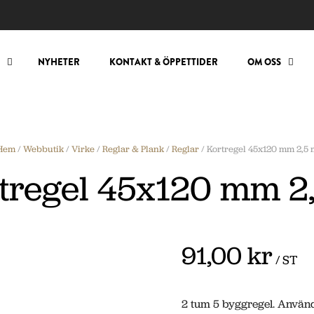
NYHETER
KONTAKT & ÖPPETTIDER
OM OSS
Hem
/
Webbutik
/
Virke
/
Reglar & Plank
/
Reglar
/ Kortregel 45x120 mm 2,5 
tregel 45x120 mm 2
91,00 kr
/ ST
2 tum 5 byggregel. Använd