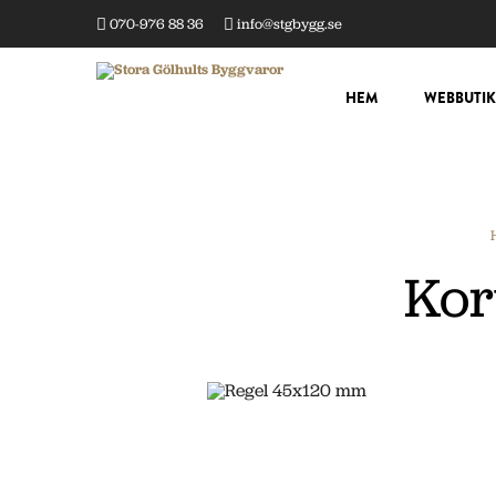
070-976 88 36
info@stgbygg.se
HEM
WEBBUTIK
Kor