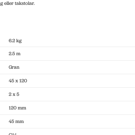
 eller takstolar.
6.2 kg
2.5 m
Gran
45 x 120
2 x 5
120 mm
45 mm
C14