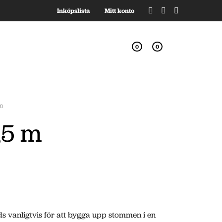
Inköpslista
Mitt konto
0
0
m
,5 m
s vanligtvis för att bygga upp stommen i en