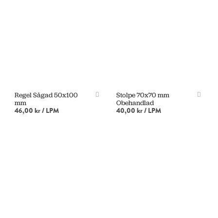
LÄGG I VARUKORG
LÄGG I VARUKORG
Regel Sågad 50x100
Stolpe 70x70 mm
mm
Obehandlad
46,00 kr
/ LPM
40,00 kr
/ LPM
LÄGG I VARUKORG
LÄGG I VARUKORG