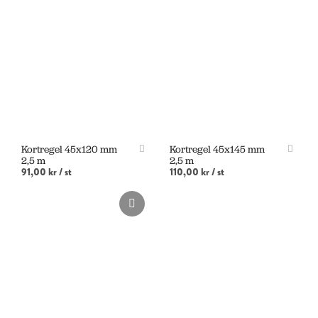
LÄGG I VARUKORG
LÄGG I VARUKORG
Kortregel 45x120 mm
Kortregel 45x145 mm
2,5 m
2,5 m
91,00 kr
/ st
110,00 kr
/ st
LÄGG I VARUKORG
LÄGG I VARUKORG